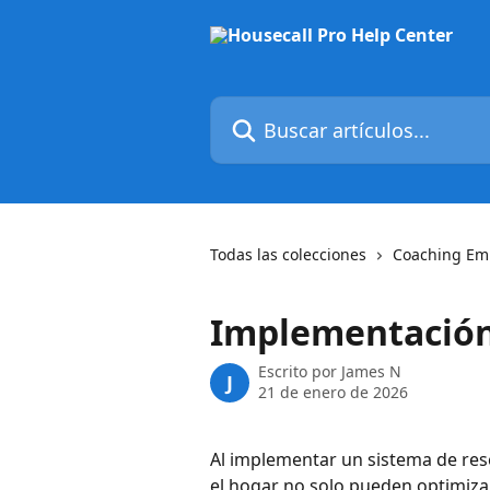
Ir al contenido principal
Buscar artículos...
Todas las colecciones
Coaching Emp
Implementación
Escrito por
James N
J
21 de enero de 2026
Al implementar un sistema de reser
el hogar no solo pueden optimiza