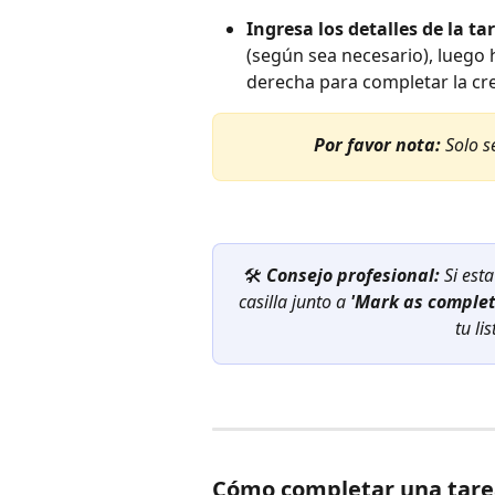
Ingresa los detalles de la ta
(según sea necesario), luego h
derecha para completar la cre
Por favor nota:
 Solo 
🛠️ 
Consejo profesional: 
Si est
casilla junto a 
'Mark as comple
tu li
Cómo completar una tare