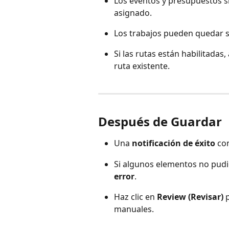
Los eventos y presupuestos 
asignado.
Los trabajos pueden quedar si
Si las rutas están habilitadas
ruta existente.
Después de Guardar
Una 
notificación de éxito
 co
Si algunos elementos no pudi
error
.
Haz clic en 
Review (Revisar)
 
manuales.