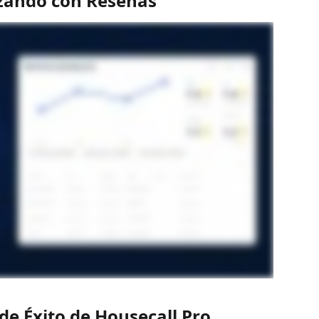
ando con Reseñas
 de Éxito de Housecall Pro