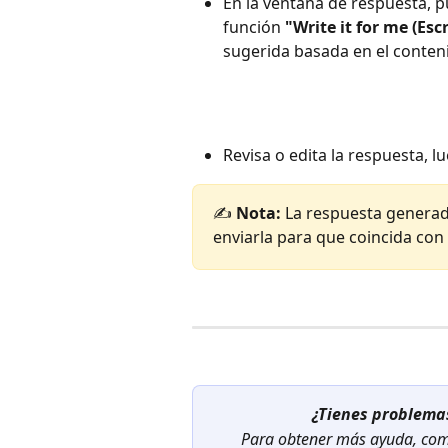
En la ventana de respuesta, p
función 
"Write it for me (Esc
sugerida basada en el conteni
Revisa o edita la respuesta, lu
✍️ 
Nota:
 La respuesta generad
enviarla para que coincida con
¿Tienes problemas
Para obtener más ayuda, com