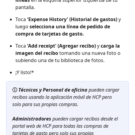
líneas
 en la esquina superior izquierda de tu 
pantalla.
Toca 
'Expense History' (Historial de gastos)
 y 
luego 
selecciona una línea de pedido de 
compra de tarjetas de gasto.
Toca 
'Add receipt' (Agregar recibo)
 y 
carga la 
imagen del recibo
 tomando una nueva foto o 
subiendo una de tu biblioteca de fotos.
¡Y listo!*
ⓘ 
Técnicos
y
Personal de oficina
 pueden cargar 
recibos usando la aplicación móvil de HCP pero 
solo para sus propias compras.
Administradores
pueden cargar recibos desde el 
portal web de HCP para todas las compras de 
tarjetas de gasto pero solo sus propias 