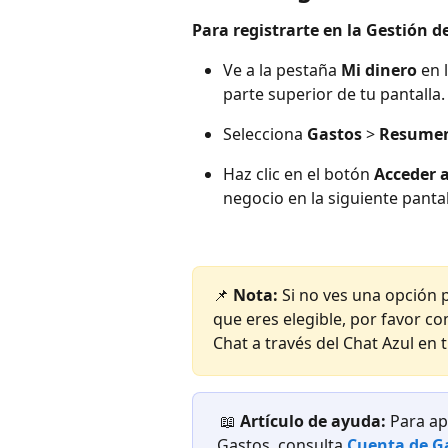
Para registrarte en la Gestión d
Ve a la pestaña 
Mi dinero
 en 
parte superior de tu pantalla.
Selecciona 
Gastos
 > 
Resume
Haz clic en el botón 
Acceder a
negocio en la siguiente pantal
📌 
Nota:
 Si no ves una opción p
que eres elegible, por favor c
Chat a través del Chat Azul en 
📖 
Artículo de ayuda: 
Para ap
Gastos, consulta 
Cuenta de G