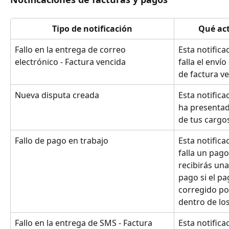
Tipo de notificación
Qué act
Fallo en la entrega de correo 
Esta notific
electrónico - Factura vencida
falla el enví
de factura ve
Nueva disputa creada
Esta notific
ha presentad
de tus cargo
Fallo de pago en trabajo
Esta notific
falla un pago
recibirás una
pago si el pa
corregido por
dentro de lo
Fallo en la entrega de SMS - Factura 
Esta notific