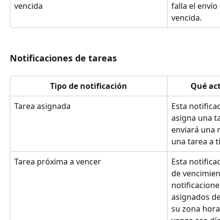
vencida
falla el enví
vencida.
Notificaciones de tareas
Tipo de notificación
Qué act
Tarea asignada
Esta notific
asigna una ta
enviará una n
una tarea a 
Tarea próxima a vencer
Esta notifica
de vencimien
notificacione
asignados de 
su zona hora