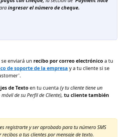
 
pagos con cheque,
 la sección de 
'Payment note'
ara 
ingresar el número de cheque.
 se enviará un 
recibo por correo electrónico
 a tu 
ico de soporte de la empresa
y a tu cliente si se 
customer'.
jes de Texto
 en tu cuenta 
(y tu cliente tiene un 
óvil de su Perfil de Cliente),
tu cliente también 
s registrarte y ser aprobado para tu número SMS 
 recibos a tus clientes por mensaje de texto.