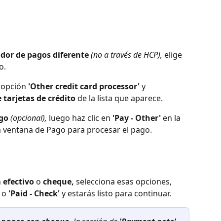
dor de pagos diferente
(no a través de HCP),
 elige 
o.
 opción 
'Other credit card processor'
 y 
 tarjetas de crédito
 de la lista que aparece.
go
(opcional),
 luego haz clic en 
'Pay - Other'
 en la 
a ventana de Pago para procesar el pago.
 
efectivo
 o 
cheque,
 selecciona esas opciones, 
 o 
'Paid - Check'
 y estarás listo para continuar.