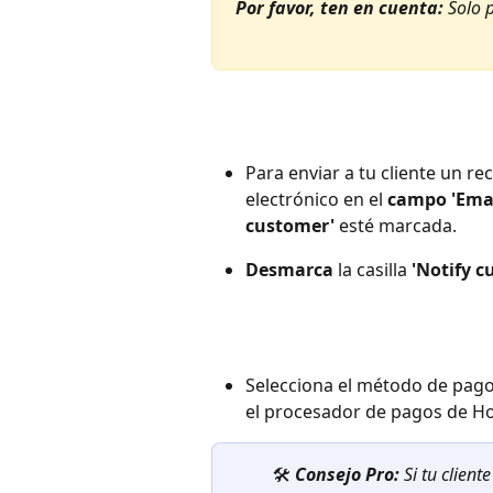
Por favor, ten en cuenta:
 Solo 
Para enviar a tu cliente un re
electrónico en el 
campo 'Emai
customer'
 esté marcada.
Desmarca
 la casilla 
'Notify c
Selecciona el método de pago
el procesador de pagos de Ho
🛠️ 
Consejo Pro:
 Si tu client